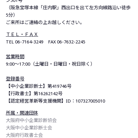
ン501号
（阪急宝塚本線「庄内駅」西出口を出て左方向線路沿い徒歩
5分）
ご来所はご連絡の上お越しください。
ＴＥＬ・ＦＡＸ
TEL 06-7164-3249 FAX 06-7632-
2245
営業時間
9:00～17:00（土曜日・日曜日・祝日除く）
登録番号
【中小企業診断士】第419746号
【行政書士】第16262142号
【認定経営革新等支援機関】ID：107327005010
所属・関連団体
大阪府中小企業診断協会
大阪中小企業診断士会
大阪府行政書士会