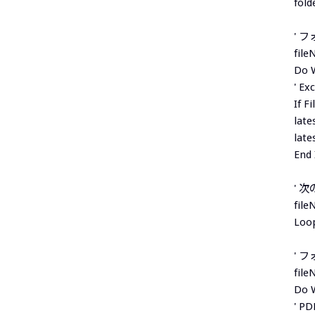
fol
' 
fil
Do W
' 
If F
late
late
End 
' 
file
Loo
' 
file
Do W
' 