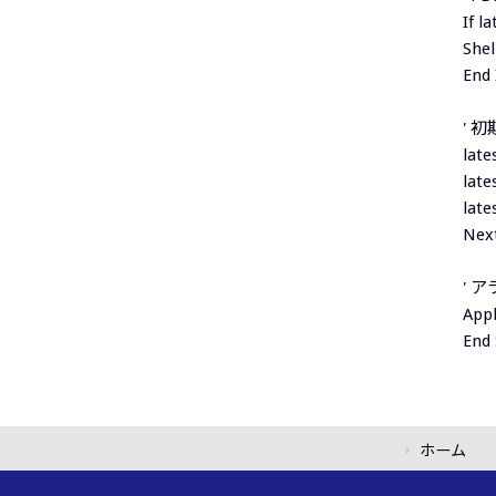
If l
Shel
End 
' 
late
late
late
Next
' 
Appl
End
ホーム