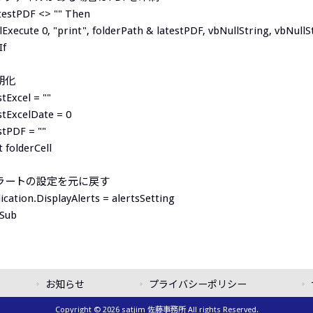
atestPDF <> "" Then
lExecute 0, "print", folderPath & latestPDF, vbNullString, vbNullS
If
初期化
stExcel = ""
stExcelDate = 0
stPDF = ""
 folderCell
アラートの設定を元に戻す
ication.DisplayAlerts = alertsSetting
 Sub
お知らせ
プライバシーポリシー
Copyright © 2026 satjim 佐藤事務所 All rights Reserved.