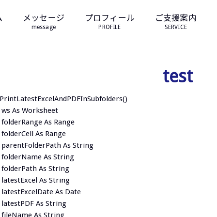
ム
メッセージ
プロフィール
ご支援案内
message
PROFILE
SERVICE
test
PrintLatestExcelAndPDFInSubfolders()
 ws As Worksheet
 folderRange As Range
folderCell As Range
parentFolderPath As String
 folderName As String
folderPath As String
latestExcel As String
latestExcelDate As Date
latestPDF As String
fileName As String