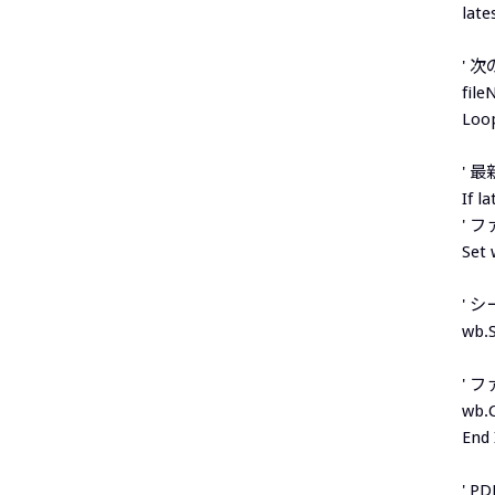
late
' 
file
Loo
' 
If l
' 
Set 
' 
wb.S
' 
wb.
End 
' 