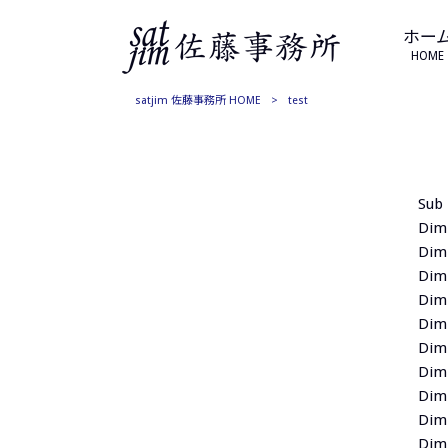
ホー
HOME
satjim 佐藤事務所 HOME
>
test
Sub 
Dim
Dim
Dim 
Dim 
Dim
Dim 
Dim 
Dim 
Dim 
Dim 