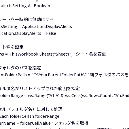
alertsSetting As Boolean
アラートを一時的に無効にする
tsSetting = Application.DisplayAlerts
ication.DisplayAlerts = False
シート名を設定
 ws = ThisWorkbook.Sheets("Sheet1") ' シート名を変更
親フォルダのパスを指定
entFolderPath = "C:\YourParentFolderPath\" ' 親フォルダのパ
フォルダ名がリストアップされた範囲を指定
folderRange = ws.Range("A1:A" & ws.Cells(ws.Rows.Count, "A").En
各セル（フォルダ名）に対して処理
Each folderCell In folderRange
derName = folderCell.Value ' フォルダ名を取得