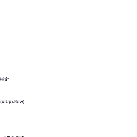
スを指定
d(xlUp).Row)