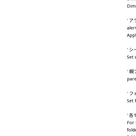
Dim 
' 
aler
Appl
' 
Set
' 
par
' 
Set 
' 
For 
fol